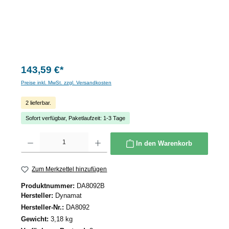
143,59 €*
Preise inkl. MwSt. zzgl. Versandkosten
2 lieferbar.
Sofort verfügbar, Paketlaufzeit: 1-3 Tage
Produkt Anzahl: Gib den gewünschten Wert ein oder benutze die Schaltflächen um die 
In den Warenkorb
Zum Merkzettel hinzufügen
Produktnummer:
DA8092B
Hersteller:
Dynamat
Hersteller-Nr.:
DA8092
Gewicht:
3,18 kg