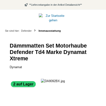
alt springen
**Lieferzeitangabe in der Artikel Detailansicht**
Sie sind hier:
Defender
Innenausstattung
Dämmmatten Set Motorhaube
Defender Td4 Marke Dynamat
Xtreme
Dynamat
Bildergalerie überspringen
2 auf Lager