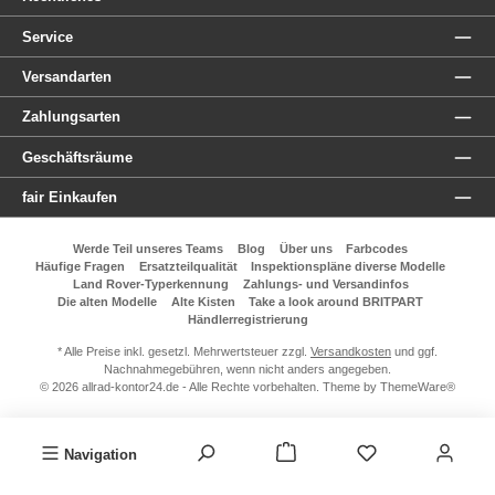
Service
Versandarten
Zahlungsarten
Geschäftsräume
fair Einkaufen
Werde Teil unseres Teams
Blog
Über uns
Farbcodes
Häufige Fragen
Ersatzteilqualität
Inspektionspläne diverse Modelle
Land Rover-Typerkennung
Zahlungs- und Versandinfos
Die alten Modelle
Alte Kisten
Take a look around BRITPART
Händlerregistrierung
* Alle Preise inkl. gesetzl. Mehrwertsteuer zzgl.
Versandkosten
und ggf.
Nachnahmegebühren, wenn nicht anders angegeben.
© 2026 allrad-kontor24.de - Alle Rechte vorbehalten. Theme by
ThemeWare®
Navigation