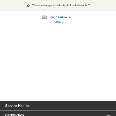
alt springen
**Lieferzeitangabe in der Artikel Detailansicht**
Service-Hotline
Rechtliches