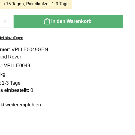
 in 15 Tagen, Paketlaufzeit 1-3 Tage
ib den gewünschten Wert ein oder benutze die Schaltflächen um die Anzahl zu er
In den Warenkorb
tel hinzufügen
mer:
VPLLE0049GEN
and Rover
.:
VPLLE0049
 kg
t
1-3 Tage
ts einbestellt:
0
kt weiterempfehlen: