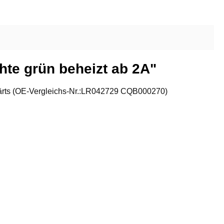
In den Warenkorb
te grün beheizt ab 2A"
fwärts (OE-Vergleichs-Nr.:LR042729 CQB000270)