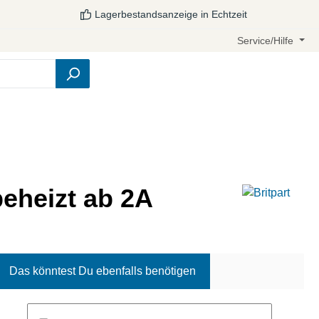
Lagerbestandsanzeige in Echtzeit
Service/Hilfe
eheizt ab 2A
Das könntest Du ebenfalls benötigen
Produktgalerie überspringen