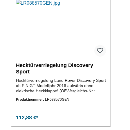
n um die Anzahl zu erhöhen oder zu reduzieren.
Hecktürverriegelung Discovery
Sport
Hecktürverriegelung Land Rover Discovery Sport
ab FIN GT Modelljahr 2016 aufwärts ohne
elekrische Heckklappe! (OE-Vergleichs-Nr.:
LR088570 )
Produktnummer:
LR088570GEN
112,88 €*