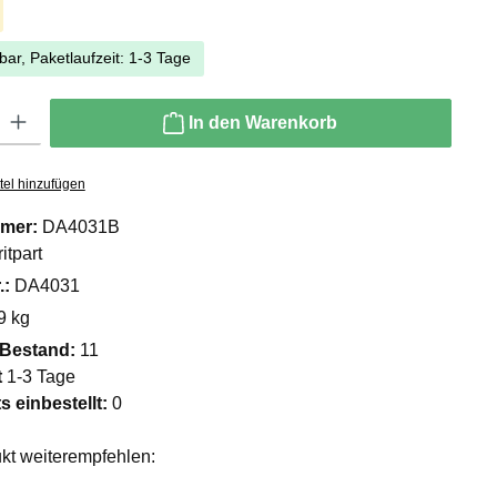
bar, Paketlaufzeit: 1-3 Tage
ib den gewünschten Wert ein oder benutze die Schaltflächen um die Anzahl zu er
In den Warenkorb
tel hinzufügen
mer:
DA4031B
itpart
.:
DA4031
9 kg
 Bestand:
11
t
1-3 Tage
ts einbestellt:
0
kt weiterempfehlen: