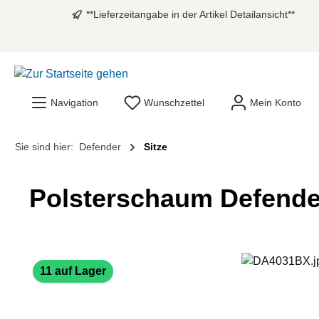
**Lieferzeitangabe in der Artikel Detailansicht**
springen
Zur Hauptnavigation springen
Navigation
Wunschzettel
Mein Konto
Sie sind hier:
Defender
Sitze
Polsterschaum Defender
Bildergalerie überspringen
11 auf Lager