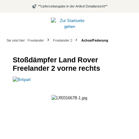
alt springen
**Lieferzeitangabe in der Artikel Detailansicht**
Sie sind hier:
Freelander
Freelander 2
Achse/Federung
Stoßdämpfer Land Rover
Freelander 2 vorne rechts
Bildergalerie überspringen