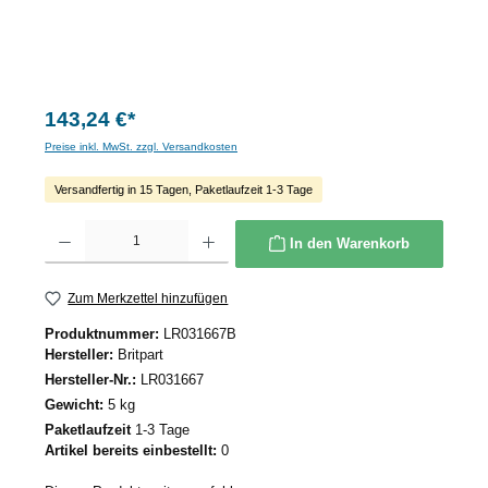
143,24 €*
Preise inkl. MwSt. zzgl. Versandkosten
Versandfertig in 15 Tagen, Paketlaufzeit 1-3 Tage
Produkt Anzahl: Gib den gewünschten Wert ein oder benutze die Schaltflächen um die 
In den Warenkorb
Zum Merkzettel hinzufügen
Produktnummer:
LR031667B
Hersteller:
Britpart
Hersteller-Nr.:
LR031667
Gewicht:
5 kg
Paketlaufzeit
1-3 Tage
Artikel bereits einbestellt:
0