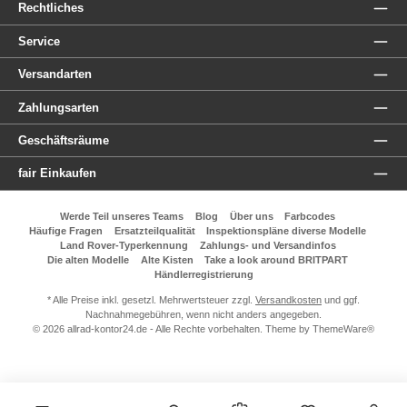
Rechtliches
Service
Versandarten
Zahlungsarten
Geschäftsräume
fair Einkaufen
Werde Teil unseres Teams
Blog
Über uns
Farbcodes
Häufige Fragen
Ersatzteilqualität
Inspektionspläne diverse Modelle
Land Rover-Typerkennung
Zahlungs- und Versandinfos
Die alten Modelle
Alte Kisten
Take a look around BRITPART
Händlerregistrierung
* Alle Preise inkl. gesetzl. Mehrwertsteuer zzgl.
Versandkosten
und ggf.
Nachnahmegebühren, wenn nicht anders angegeben.
© 2026 allrad-kontor24.de - Alle Rechte vorbehalten. Theme by
ThemeWare®