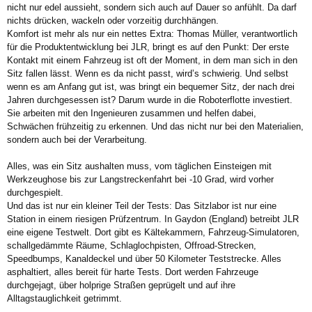
nicht nur edel aussieht, sondern sich auch auf Dauer so anfühlt. Da darf
nichts drücken, wackeln oder vorzeitig durchhängen.
Komfort ist mehr als nur ein nettes Extra: Thomas Müller, verantwortlich
für die Produktentwicklung bei JLR, bringt es auf den Punkt: Der erste
Kontakt mit einem Fahrzeug ist oft der Moment, in dem man sich in den
Sitz fallen lässt. Wenn es da nicht passt, wird’s schwierig. Und selbst
wenn es am Anfang gut ist, was bringt ein bequemer Sitz, der nach drei
Jahren durchgesessen ist? Darum wurde in die Roboterflotte investiert.
Sie arbeiten mit den Ingenieuren zusammen und helfen dabei,
Schwächen frühzeitig zu erkennen. Und das nicht nur bei den Materialien,
sondern auch bei der Verarbeitung.
Alles, was ein Sitz aushalten muss, vom täglichen Einsteigen mit
Werkzeughose bis zur Langstreckenfahrt bei -10 Grad, wird vorher
durchgespielt.
Und das ist nur ein kleiner Teil der Tests: Das Sitzlabor ist nur eine
Station in einem riesigen Prüfzentrum. In Gaydon (England) betreibt JLR
eine eigene Testwelt. Dort gibt es Kältekammern, Fahrzeug-Simulatoren,
schallgedämmte Räume, Schlaglochpisten, Offroad-Strecken,
Speedbumps, Kanaldeckel und über 50 Kilometer Teststrecke. Alles
asphaltiert, alles bereit für harte Tests. Dort werden Fahrzeuge
durchgejagt, über holprige Straßen geprügelt und auf ihre
Alltagstauglichkeit getrimmt.