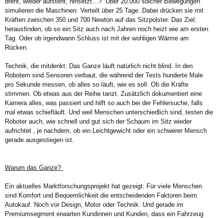
dreht, wieder aufsteht, hinsetzt…?“ Über 20.000 solcher Bewegungen
simulieren die Maschinen. Verteilt über 25 Tage. Dabei drücken sie mit
Kräften zwischen 350 und 700 Newton auf das Sitzpolster. Das Ziel:
herausfinden, ob so ein Sitz auch nach Jahren noch heizt wie am ersten
Tag. Oder ob irgendwann Schluss ist mit der wohligen Wärme am
Rücken.
Technik, die mitdenkt: Das Ganze läuft natürlich nicht blind. In den
Robotern sind Sensoren verbaut, die während der Tests hunderte Male
pro Sekunde messen, ob alles so läuft, wie es soll. Ob die Kräfte
stimmen. Ob etwas aus der Reihe tanzt. Zusätzlich dokumentiert eine
Kamera alles, was passiert und hilft so auch bei der Fehlersuche, falls
mal etwas schiefläuft. Und weil Menschen unterschiedlich sind, testen die
Roboter auch, wie schnell und gut sich der Schaum im Sitz wieder
aufrichtet , je nachdem, ob ein Leichtgewicht oder ein schwerer Mensch
gerade ausgestiegen ist.
Warum das Ganze?
Ein aktuelles Marktforschungsprojekt hat gezeigt: Für viele Menschen
sind Komfort und Bequemlichkeit die entscheidenden Faktoren beim
Autokauf. Noch vor Design, Motor oder Technik. Und gerade im
Premiumsegment erwarten Kundinnen und Kunden, dass ein Fahrzeug