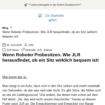
alt springen
**Lieferzeitangabe in der Artikel Detailansicht**
Blog
Wenn Roboter Probesitzen. Wie JLR herausfindet, ob ein Sitz wirklich
bequem ist!
25. Juni 2025
JHG
JLR-News
Defender, JLR , Robotic
Wenn Roboter Probesitzen. Wie JLR
herausfindet, ob ein Sitz wirklich bequem ist!
Man kennt das ja:
Man steigt in ein Auto, lässt sich in den Sitz sinken und merkt innerhalb
von Sekunden, ob das was wird oder nicht. Es gibt Sitze, die fühlen sich
an wie ein Lieblingssessel. Und andere, bei denen man schon auf dem
Hof denkt: „Ne, das wird nicht unsere Geschichte.“ Genau an diesem
Punkt setzt JLR an. Die Entwicklerinnen und Entwickler von Range