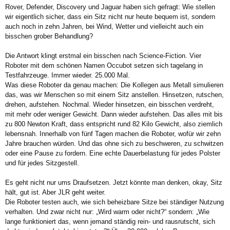
Rover, Defender, Discovery und Jaguar haben sich gefragt: Wie stellen
wir eigentlich sicher, dass ein Sitz nicht nur heute bequem ist, sondern
auch noch in zehn Jahren, bei Wind, Wetter und vielleicht auch ein
bisschen grober Behandlung?
Die Antwort klingt erstmal ein bisschen nach Science-Fiction. Vier
Roboter mit dem schönen Namen Occubot setzen sich tagelang in
Testfahrzeuge. Immer wieder. 25.000 Mal.
Was diese Roboter da genau machen: Die Kollegen aus Metall simulieren
das, was wir Menschen so mit einem Sitz anstellen. Hinsetzen, rutschen,
drehen, aufstehen. Nochmal. Wieder hinsetzen, ein bisschen verdreht,
mit mehr oder weniger Gewicht. Dann wieder aufstehen. Das alles mit bis
zu 800 Newton Kraft, dass entspricht rund 82 Kilo Gewicht, also ziemlich
lebensnah. Innerhalb von fünf Tagen machen die Roboter, wofür wir zehn
Jahre brauchen würden. Und das ohne sich zu beschweren, zu schwitzen
oder eine Pause zu fordern. Eine echte Dauerbelastung für jedes Polster
und für jedes Sitzgestell.
Es geht nicht nur ums Draufsetzen. Jetzt könnte man denken, okay, Sitz
hält, gut ist. Aber JLR geht weiter.
Die Roboter testen auch, wie sich beheizbare Sitze bei ständiger Nutzung
verhalten. Und zwar nicht nur: „Wird warm oder nicht?“ sondern: „Wie
lange funktioniert das, wenn jemand ständig rein- und rausrutscht, sich