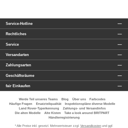
Service-Hotline
Rechtliches
Service
Versandarten
Zahlungsarten
Geschäftsräume
fair Einkaufen
Werde Teil unseres Teams
Blog
Über uns
Farbcodes
Häufige Fragen
Ersatzteilqualität
Inspektionspläne diverse Modelle
Land Rover-Typerkennung
Zahlungs- und Versandinfos
Die alten Modelle
Alte Kisten
Take a look around BRITPART
Händlerregistrierung
* Alle Preise inkl. gesetzl. Mehrwertsteuer zzgl.
Versandkosten
und ggf.