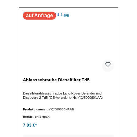
auf Anfrage
Ablassschraube Dieselfilter Td5
Dieselfilterablassschraube Land Rover Defender und
Discovery 2 Td5 (OE-Vergleichs-Nr.:YXJ500060NAA)
Produktnummer:
YXJ500060NAAB
Hersteller:
Britpart
7,03 €*