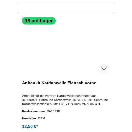
19 auf Lager
Anbaukit Kardanwelle Flansch vorne
Anbaukit für die vordere Kardanwelle bestehend aus
4x509045P Schraube Kardanwelle, 4xBT606101L Schraube
Kardanwellenflansch 3/8" UNFx11/4 und 8xNZ606041L
Mutter Kardanwelle 3/8"UNF
Produktnummer:
DA1423B
Hersteller:
OEM
12,50 €*