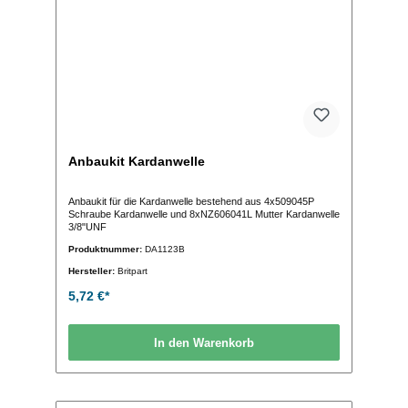
Anbaukit Kardanwelle
Anbaukit für die Kardanwelle bestehend aus 4x509045P
Schraube Kardanwelle und 8xNZ606041L Mutter Kardanwelle
3/8"UNF
Produktnummer:
DA1123B
Hersteller:
Britpart
5,72 €*
In den Warenkorb