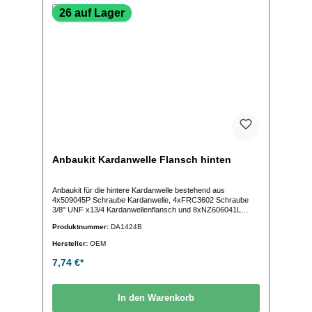
26 auf Lager
Anbaukit Kardanwelle Flansch hinten
Anbaukit für die hintere Kardanwelle bestehend aus
4x509045P Schraube Kardanwelle, 4xFRC3602 Schraube
3/8" UNF x13/4 Kardanwellenflansch und 8xNZ606041L
Mutter Kardanwelle 3/8"UNF
Produktnummer:
DA1424B
Hersteller:
OEM
7,74 €*
In den Warenkorb