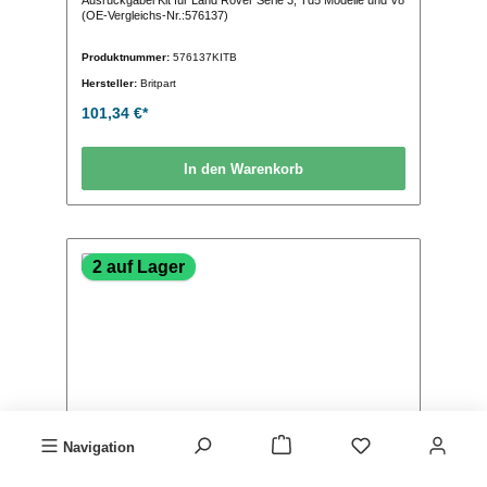
Ausrückgabel Kit für Land Rover Serie 3, Td5 Modelle und V8
(OE-Vergleichs-Nr.:576137)
Produktnummer:
576137KITB
Hersteller:
Britpart
101,34 €*
In den Warenkorb
2 auf Lager
Navigation