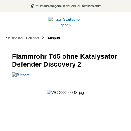
alt springen
**Lieferzeitangabe in der Artikel Detailansicht**
Sie sind hier:
Defender
Auspuff
Flammrohr Td5 ohne Katalysator
Defender Discovery 2
Bildergalerie überspringen