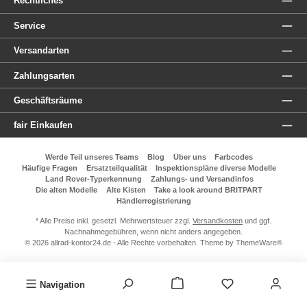
Rechtliches
Service
Versandarten
Zahlungsarten
Geschäftsräume
fair Einkaufen
Werde Teil unseres Teams
Blog
Über uns
Farbcodes
Häufige Fragen
Ersatzteilqualität
Inspektionspläne diverse Modelle
Land Rover-Typerkennung
Zahlungs- und Versandinfos
Die alten Modelle
Alte Kisten
Take a look around BRITPART
Händlerregistrierung
* Alle Preise inkl. gesetzl. Mehrwertsteuer zzgl.
Versandkosten
und ggf.
Nachnahmegebühren, wenn nicht anders angegeben.
© 2026 allrad-kontor24.de - Alle Rechte vorbehalten. Theme by
ThemeWare®
Navigation