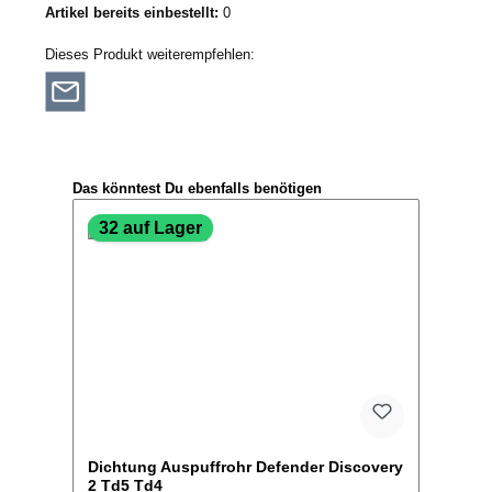
Artikel bereits einbestellt:
0
Dieses Produkt weiterempfehlen:
Produktgalerie überspringen
Das könntest Du ebenfalls benötigen
32 auf Lager
Dichtung Auspuffrohr Defender Discovery
2 Td5 Td4