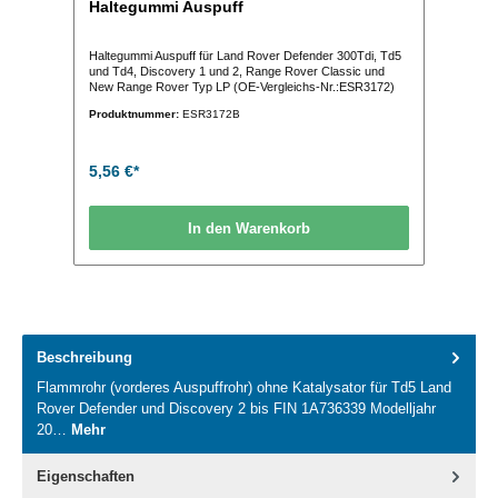
Haltegummi Auspuff
Haltegummi Auspuff für Land Rover Defender 300Tdi, Td5
und Td4, Discovery 1 und 2, Range Rover Classic und
New Range Rover Typ LP (OE-Vergleichs-Nr.:ESR3172)
Produktnummer:
ESR3172B
5,56 €*
In den Warenkorb
Beschreibung
Flammrohr (vorderes Auspuffrohr) ohne Katalysator für Td5 Land
Rover Defender und Discovery 2 bis FIN 1A736339 Modelljahr
20…
Mehr
Eigenschaften