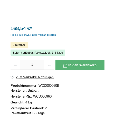
168,54 €*
Preise inkl. MwSt. zzgl. Versandkosten
2 lieferbar.
Sofort verfügbar, Paketlaufzeit: 1-3 Tage
Produkt Anzahl: Gib den gewünschten Wert ein oder benutze die Schaltflächen um die 
In den Warenkorb
Zum Merkzettel hinzufügen
Produktnummer:
WCD000960B
Hersteller:
Britpart
Hersteller-Nr.:
WCD000960
Gewicht:
4 kg
Verfügbarer Bestand:
2
Paketlaufzeit
1-3 Tage