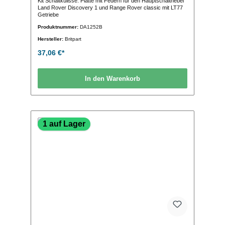
Kit Schaltkulisse: Platte mit Federn für den Hauptschalthebel
Land Rover Discovery 1 und Range Rover classic mit LT77
Getriebe
Produktnummer:
DA1252B
Hersteller:
Britpart
37,06 €*
In den Warenkorb
1 auf Lager