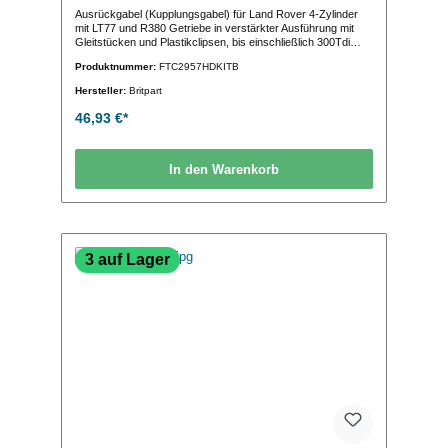
Ausrückgabel (Kupplungsgabel) für Land Rover 4-Zylinder
mit LT77 und R380 Getriebe in verstärkter Ausführung mit
Gleitstücken und Plastikclipsen, bis einschließlich 300Tdi
(OE-Vergleichs-Nr.:FTC2957)
Produktnummer:
FTC2957HDKITB
Hersteller:
Britpart
46,93 €*
In den Warenkorb
3 auf Lager