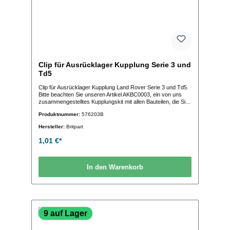
Clip für Ausrücklager Kupplung Serie 3 und
Td5
Clip für Ausrücklager Kupplung Land Rover Serie 3 und Td5.
Bitte beachten Sie unseren Artikel AKBC0003, ein von uns
zusammengestelltes Kupplungskit mit allen Bauteilen, die Sie
für den Kupplungstausch benötigen! (OE-Vergleichs-
Produktnummer:
576203B
Nr.:576203)
Hersteller:
Britpart
1,01 €*
In den Warenkorb
9 auf Lager