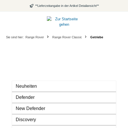
alt springen
**Lieferzeitangabe in der Artikel Detailansicht**
Sie sind hier:
Range Rover
Range Rover Classic
Getriebe
Neuheiten
Defender
New Defender
Discovery