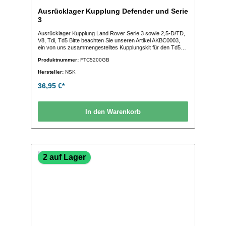
Ausrücklager Kupplung Defender und Serie
3
Ausrücklager Kupplung Land Rover Serie 3 sowie 2,5-D/TD,
V8, Tdi, Td5 Bitte beachten Sie unseren Artikel AKBC0003,
ein von uns zusammengestelltes Kupplungskit für den Td5
mit allen Bauteilen, die Sie für den Kupplungstausch
Produktnummer:
FTC5200GB
benötigen! (OE-Vergleichs-Nr.:FTC5200)
Hersteller:
NSK
36,95 €*
In den Warenkorb
2 auf Lager