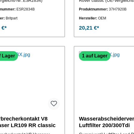
rgleichs-Nr.:ESR2834)
Rover classic (OE-Vergleichs
37H7920 )
tnummer:
ESR2834B
Produktnummer:
37H7920B
ler:
Britpart
Hersteller:
OEM
 €*
20,21 €*
In den Warenkorb
f Lager
1 auf Lager
rbrecherkontakt V8
Wasserabscheiderven
aser LR109 RR classic
Luftfilter 200/300Tdi