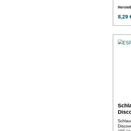
Herstel
8,29 
Schla
Disc
Class
Schlau
Discov