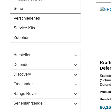
Serie
Verschiedenes
Service-Kits
Zubehör
Hersteller
Kraft
Defender
Defen
Discovery
Kraftst
(Schmu
Freelander
Defend
Rover classic 
Produk
Range Rover
Nr.:NR
Herstel
Serienfahrzeuge
86,16