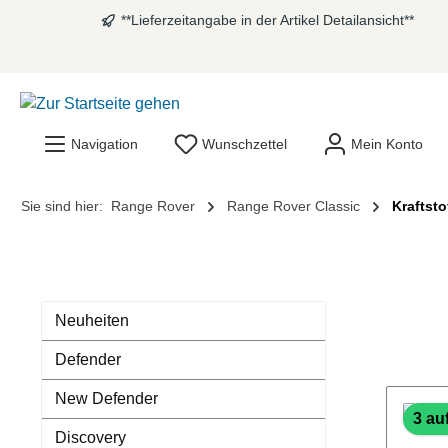
**Lieferzeitangabe in der Artikel Detailansicht**
springen
Zur Hauptnavigation springen
Navigation
Wunschzettel
Mein Konto
Sie sind hier:
Range Rover
Range Rover Classic
Kraftsto
Neuheiten
Defender
New Defender
3 au
Discovery