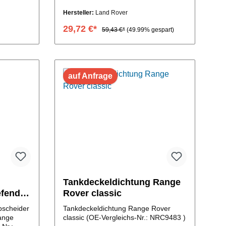
Nr.:STC612)
Hersteller:
Land Rover
29,72 €*
59,43 €*
(49.99% gespart)
b
In den Warenkorb
auf Anfrage
Tankdeckeldichtung Range
fender
Rover classic
bscheider
Tankdeckeldichtung Range Rover
ange
classic (OE-Vergleichs-Nr.: NRC9483 )