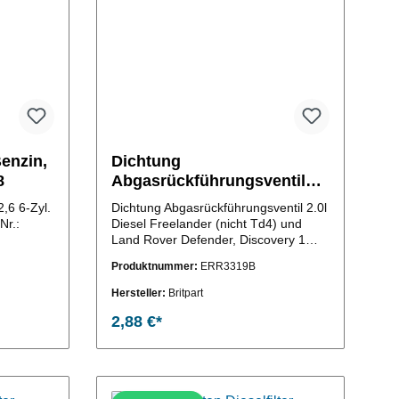
Benzin,
Dichtung
8
Abgasrückführungsventil
2,0Diesel 300Tdi
2,6 6-Zyl.
Dichtung Abgasrückführungsventil 2.0l
Nr.:
Diesel Freelander (nicht Td4) und
Land Rover Defender, Discovery 1
und Range Rover classic mit 300Tdi
Produktnummer:
ERR3319B
Motor (OE-Vergleichs-Nr.:ERR3319)
Hersteller:
Britpart
2,88 €*
b
In den Warenkorb