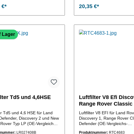
 €*
20,35 €*
In den Warenkorb
In den Warenkor
f Lager
ilter Td5 und 4,6HSE
Luftfilter V8 Efi Disc
Range Rover Classic
ter Td5 und 4,6 HSE für Land
Luftfilter V8 EFI für Land Ro
Defender, Discovery 2 und New
Discovery 1, Range Rover Cl
Rover Typ LP (OE-Vergleichs-
Defender (OE-Vergleichs-
027408)
Nr.:RTC4683)
tnummer:
LR027408B
Produktnummer:
RTC4683