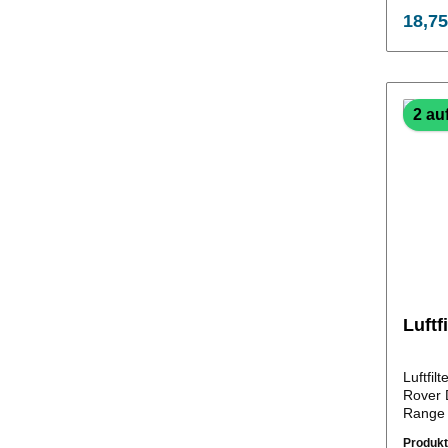
18,75
2 au
Luftf
Luftfil
Rover 
Range 
Nr.:LR
Produk