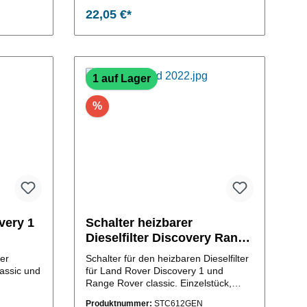
22,05 €*
b
In den Warenkorb
1 auf Lager
%
overy 1
Schalter heizbarer
Dieselfilter Discovery Range
Rover
ver
Schalter für den heizbaren Dieselfilter
assic und
für Land Rover Discovery 1 und
Range Rover classic. Einzelstück,
wenn weg, dann weg! (OE-Vergleichs-
Produktnummer:
STC612GEN