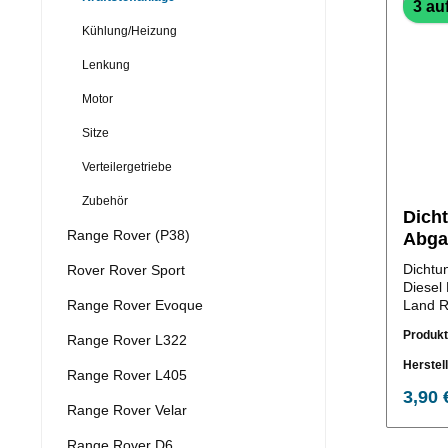
3 au
Kühlung/Heizung
Lenkung
Motor
Sitze
Verteilergetriebe
Zubehör
Dich
Range Rover (P38)
Abga
2,0Di
Dichtu
Rover Rover Sport
Diesel
Range Rover Evoque
Land R
und Ra
Produk
Range Rover L322
Motor 
Herstel
Range Rover L405
3,90 
Range Rover Velar
Range Rover D6