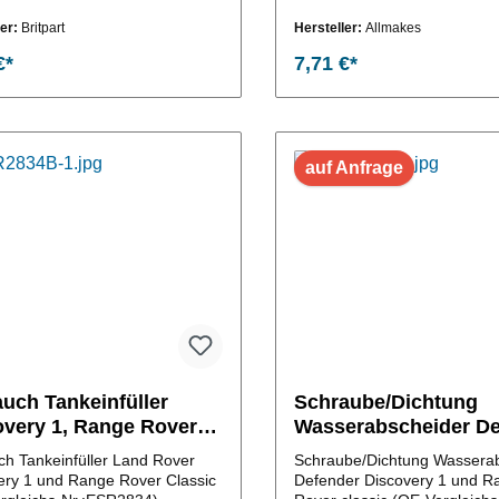
ler:
Britpart
Hersteller:
Allmakes
€*
7,71 €*
In den Warenkorb
In den Warenkor
auf Anfrage
uch Tankeinfüller
Schraube/Dichtung
overy 1, Range Rover
Wasserabscheider De
ic
Discovery 1
ch Tankeinfüller Land Rover
Schraube/Dichtung Wassera
ery 1 und Range Rover Classic
Defender Discovery 1 und R