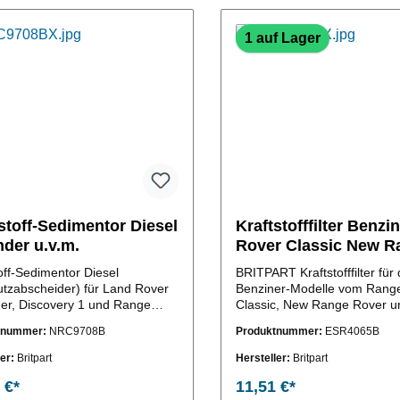
1 auf Lager
stoff-Sedimentor Diesel
Kraftstofffilter Benz
der u.v.m.
Rover Classic New R
Rover Discovery 1
off-Sedimentor Diesel
BRITPART Kraftstofffilter für 
tzabscheider) für Land Rover
Benziner-Modelle vom Rang
er, Discovery 1 und Range
Classic, New Range Rover u
(OE-Vergleichs-
Rover Discovery 1 (OE-Vergle
tnummer:
NRC9708B
Produktnummer:
ESR4065B
C9708)
ESR4065)
ler:
Britpart
Hersteller:
Britpart
 €*
11,51 €*