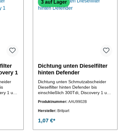
3 auf Lager
ilter
Dichtung unten Dieselfilter
overy 1
hinten Defender
heider
Dichtung unten Schmutzabscheider
is
Dieselfilter hinten Defender bis
very 1 und
einschließlich 300Tdi, Discovery 1 und
gleichs-
Range Rover classic (OE-Vergleichs-
Produktnummer:
AAU9902B
Nr.: AAU9902 )
Hersteller:
Britpart
1,07 €*
b
In den Warenkorb