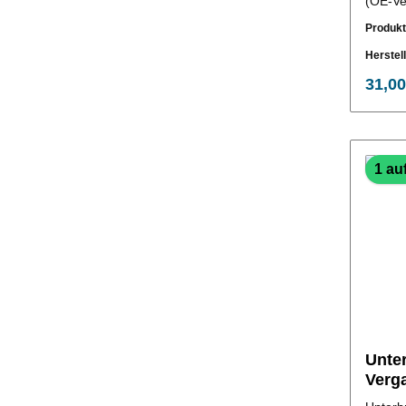
(OE-Ve
Produk
Herstel
31,00
1 au
Unte
Verg