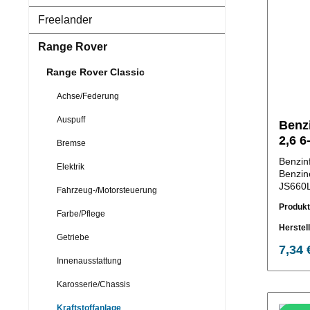
Freelander
Range Rover
Range Rover Classic
Achse/Federung
Auspuff
Benzi
2,6 6
Bremse
Benzinf
Elektrik
Benzin
JS660L
Fahrzeug-/Motorsteuerung
Produk
Farbe/Pflege
Herstel
Getriebe
7,34 
Innenausstattung
Karosserie/Chassis
Kraftstoffanlage