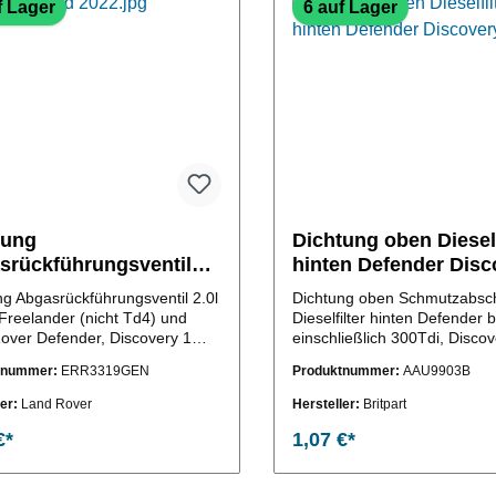
f Lager
6 auf Lager
tung
Dichtung oben Dieself
srückführungsventil
hinten Defender Disc
esel 300Tdi
ng Abgasrückführungsventil 2.0l
Dichtung oben Schmutzabsc
 Freelander (nicht Td4) und
Dieselfilter hinten Defender b
over Defender, Discovery 1
einschließlich 300Tdi, Disco
nge Rover classic mit 300Tdi
Range Rover classic (OE-Ver
tnummer:
ERR3319GEN
Produktnummer:
AAU9903B
(OE-Vergleichs-Nr.:ERR3319)
Nr.: AAU9903 )
ler:
Land Rover
Hersteller:
Britpart
€*
1,07 €*
In den Warenkorb
In den Warenkor