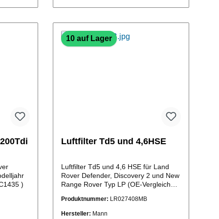
b
In den Warenkorb
10 auf Lager
 200Tdi
Luftfilter Td5 und 4,6HSE
ver
Luftfilter Td5 und 4,6 HSE für Land
delljahr
Rover Defender, Discovery 2 und New
NTC1435 )
Range Rover Typ LP (OE-Vergleichs-
Nr.:LR027408)
Produktnummer:
LR027408MB
Hersteller:
Mann