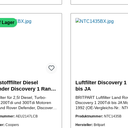
In den Warenkorb
In den Warenkor
f Lager
stofffilter Diesel
Luftfilter Discovery 1
nder Discovery 1 Range
bis JA
 classic
ilter für 2,5l Diesel, Turbo-
BRITPART Luftfilter Land Ro
, 200Tdi und 300Tdi Motoren
Discovery 1 200Tdi bis JA Mo
nd Rover Defender, Discovery
1992 (OE-Vergleichs-Nr.: 
Range Rover Classic (OE-
tnummer:
AEU2147LCB
Produktnummer:
NTC1435B
ichs-Nr.:AEU2147L)
ler:
Coopers
Hersteller:
Britpart