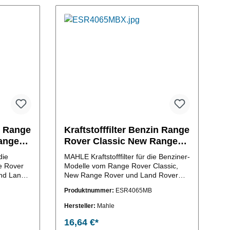
in Range
Kraftstofffilter Benzin Range
ange
Rover Classic New Range
Rover Discovery 1
die
MAHLE Kraftstofffilter für die Benziner-
e Rover
Modelle vom Range Rover Classic,
nd Land
New Range Rover und Land Rover
ichs-Nr.:
Discovery 1 (OE-Vergleichs-Nr.:
Produktnummer:
ESR4065MB
ESR4065)
Hersteller:
Mahle
16,64 €*