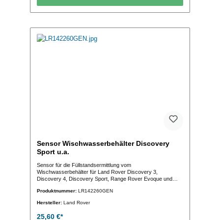
Sensor Wischwasserbehälter Discovery
Sport u.a.
Sensor für die Füllstandsermittlung vom
Wischwasserbehälter für Land Rover Discovery 3,
Discovery 4, Discovery Sport, Range Rover Evoque und
New Range Rover Evoque (OE-Vergleichs-Nr.: DMI500010
Produktnummer:
LR142260GEN
LR137547 LR142260 )
Hersteller:
Land Rover
25,60 €*