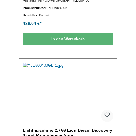
Austauschteil (OE-Vergleichs-Nr.:YLE500400)
Produktnummer:
YLE500400B
Hersteller:
Britpart
426,04 €*
In den Warenkorb
Lichtmaschine 2,7V6 Lion Diesel Discovery
3 und Range Rover Sport