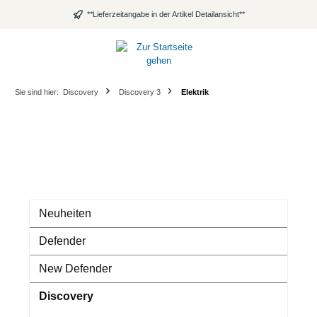
alt springen
**Lieferzeitangabe in der Artikel Detailansicht**
Sie sind hier:
Discovery
Discovery 3
Elektrik
Neuheiten
Defender
New Defender
Discovery