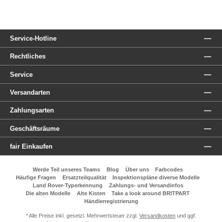
Service-Hotline
Rechtliches
Service
Versandarten
Zahlungsarten
Geschäftsräume
fair Einkaufen
Werde Teil unseres Teams
Blog
Über uns
Farbcodes
Häufige Fragen
Ersatzteilqualität
Inspektionspläne diverse Modelle
Land Rover-Typerkennung
Zahlungs- und Versandinfos
Die alten Modelle
Alte Kisten
Take a look around BRITPART
Händlerregistrierung
* Alle Preise inkl. gesetzl. Mehrwertsteuer zzgl.
Versandkosten
und ggf.