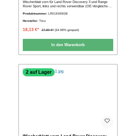
Wischerblatt vorn für Land Rover Discovery 3 und Range
Rover Sport, links und rechts verwendbar (OE-Vergleichs-
Nr.:DKC500230 LR018368)
Produktnummer:
LR018368GB
Hersteller:
Trico
18,13 €*
27,89 €*
(34.99% gespart)
In den Warenkorb
2 auf Lager