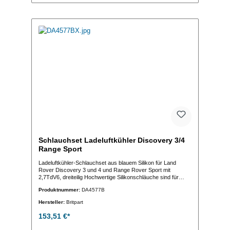
Schlauchset Ladeluftkühler Discovery 3/4
Range Sport
Ladeluftkühler-Schlauchset aus blauem Silikon für Land
Rover Discovery 3 und 4 und Range Rover Sport mit
2,7TdV6, dreiteilig Hochwertige Silikonschläuche sind für
höhere Temperaturen als die Originalschläuche ausgelegt
Produktnummer:
DA4577B
und verrotten nicht. Ohne ABE und ohne Teilegutachten
Hersteller:
Britpart
153,51 €*