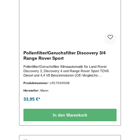
Pollenfilter/Geruchsfilter Discovery 3/4
Range Rover Sport
Pollenfilter/Geruchsfilter Klimaautomatik für Land Rover
Discovery 3, Discovery 4 und Range Rover Sport TDV6
Diesel und 4,4 V8 Benzinmotoren (OE-Vergleichs-
Nr.:LR023977 LR170345)
Produktnummer:
LR170345GB
Hersteller:
Mann
33,95 €*
In den Warenkorb