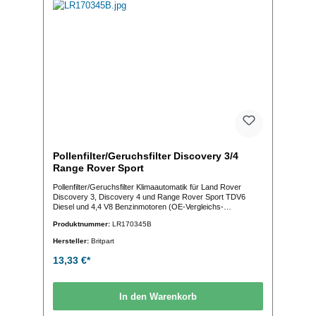
Pollenfilter/Geruchsfilter Discovery 3/4
Range Rover Sport
Pollenfilter/Geruchsfilter Klimaautomatik für Land Rover
Discovery 3, Discovery 4 und Range Rover Sport TDV6
Diesel und 4,4 V8 Benzinmotoren (OE-Vergleichs-
Nr.:LR023977 LR170345)
Produktnummer:
LR170345B
Hersteller:
Britpart
13,33 €*
In den Warenkorb