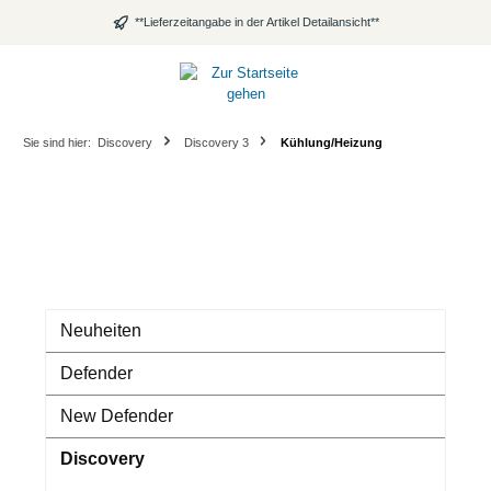
alt springen
**Lieferzeitangabe in der Artikel Detailansicht**
Sie sind hier:
Discovery
Discovery 3
Kühlung/Heizung
Neuheiten
Defender
New Defender
Discovery